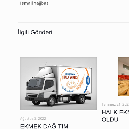
İsmail Yağbat
İlgili Gönderi
Temmuz 21, 202
HALK EKM
OLDU
Ağustos 5, 2022
EKMEK DAĞITIM