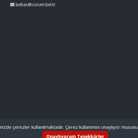
beltas@corum.bel.tr
izde çerezler kullanılmaktadır. Çerez kullanımını onaylıyor musunuz? 
Onaylıyorum Teşekkürler