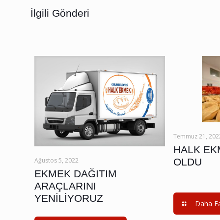
İlgili Gönderi
Temmuz 21, 202
HALK EKM
OLDU
Ağustos 5, 2022
EKMEK DAĞITIM
ARAÇLARINI
YENİLİYORUZ
Daha Fa