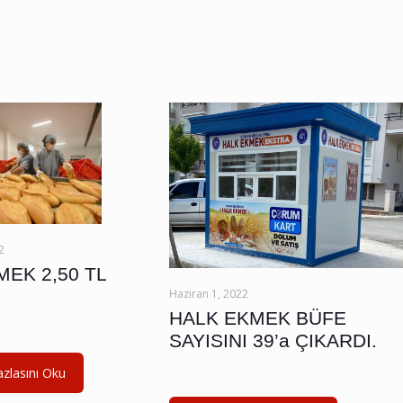
2
EK 2,50 TL
Haziran 1, 2022
HALK EKMEK BÜFE
SAYISINI 39’a ÇIKARDI.
zlasını Oku