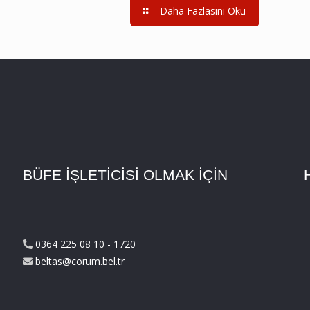
Daha Fazlasını Oku
BÜFE İŞLETİCİSİ OLMAK İÇİN
0364 225 08 10 - 1720
beltas@corum.bel.tr